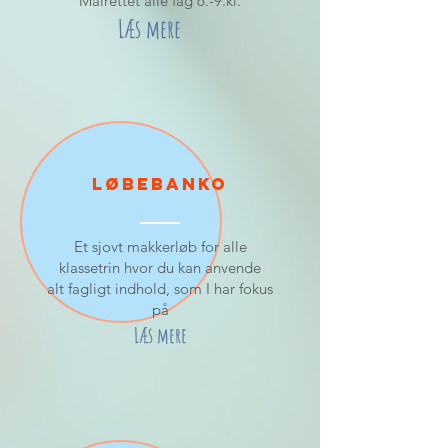
Målrettet alle fag 6.-9.kl.
Læs mere
Løbebanko
Et sjovt makkerløb for alle
klassetrin hvor du kan anvende
alt
fagligt
indhold, som I har fokus
på
Læs mere