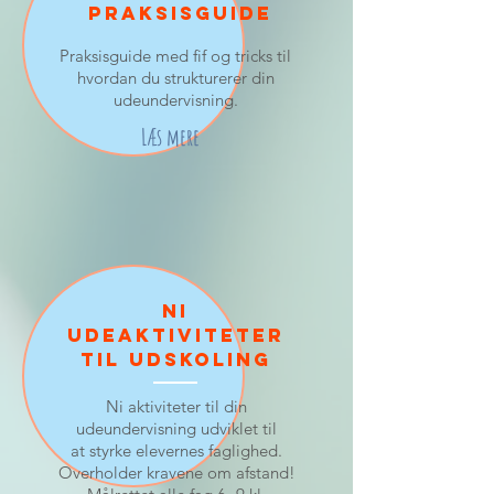
Praksisguide
Praksisguide med fif og tricks til
hvordan du strukturerer din
udeundervisning.
Læs mere
Ni
udeaktiviteter
til udskoling
Ni aktiviteter til din
udeundervisning udviklet til
at styrke elevernes faglighed.
Overholder kravene om afstand!