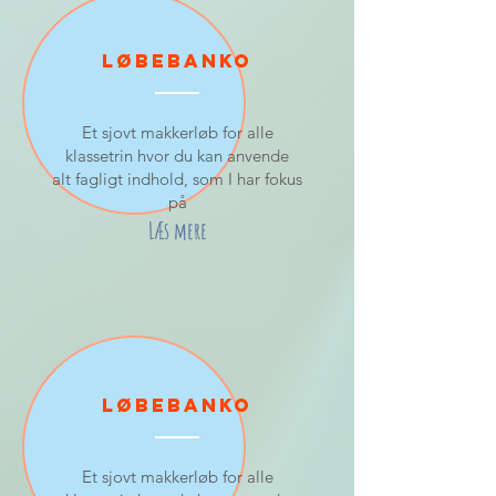
Løbebanko
Et sjovt makkerløb for alle
klassetrin hvor du kan anvende
alt
fagligt
indhold, som I har fokus
på
Læs mere
Løbebanko
Et sjovt makkerløb for alle