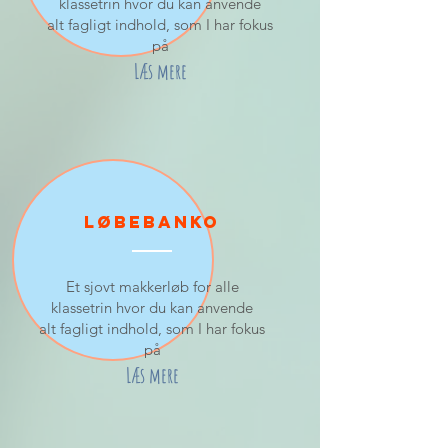
klassetrin hvor du kan anvende
alt
fagligt
indhold, som I har fokus
på
Læs mere
Løbebanko
Et sjovt makkerløb for alle
klassetrin hvor du kan anvende
alt
fagligt
indhold, som I har fokus
på
Læs mere