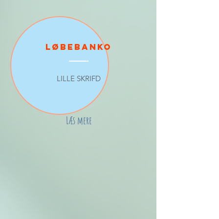
Løbebanko
LILLE SKRIFD
Læs mere